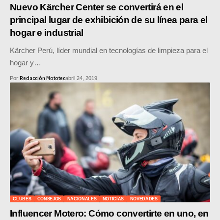
MOTOS HERO PERÚ
Nuevo Kärcher Center se convertirá en el
principal lugar de exhibición de su línea para el
MOTOS ZONTES PERÚ
hogar e industrial
MOTOS HAOJUE PERÚ
Kärcher Perú, líder mundial en tecnologías de limpieza para el
hogar y…
MOTOS BENELLI PERÚ
Redacción Mototec
Por:
abril 24, 2019
MOTOS ZONGSHEN PERÚ
CLUBES
CONSEJOS
NACIONALES
NOTICIAS
NOVEDADES
Influencer Motero: Cómo convertirte en uno, en