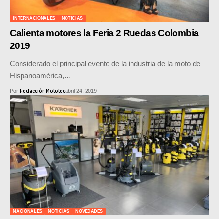
SUPERCROSS
INTERNACIONALES
NOTICIAS
CROSS COUNTRY
Calienta motores la Feria 2 Ruedas Colombia
2019
MOTOS ACUÁTICAS
Considerado el principal evento de la industria de la moto de
NOTICIAS
Hispanoamérica,…
Redacción Mototec
Por:
abril 24, 2019
INTERNACIONALES
NACIONALES
MOBIL
PLANES
GUÍA DE PRECIOS
MOTOS HONDA PERÚ
NACIONALES
NOTICIAS
NOVEDADES