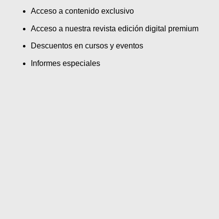
SUPERCROSS
Acceso a contenido exclusivo
Acceso a nuestra revista edición digital premium
CROSS COUNTRY
Descuentos en cursos y eventos
MOTOS ACUÁTICAS
Informes especiales
NOTICIAS
INTERNACIONALES
NACIONALES
MOBIL
PLANES
GUÍA DE PRECIOS
MOTOS HONDA PERÚ