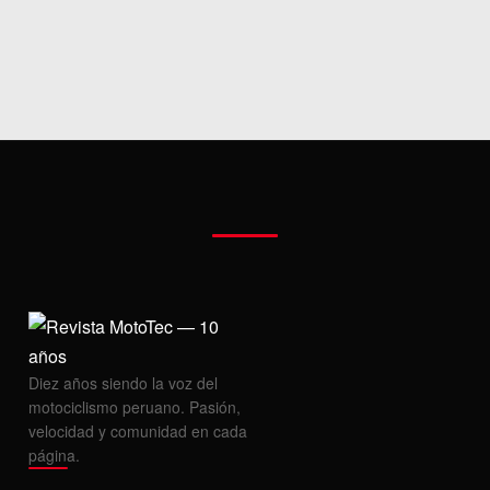
MOTOS HERO PERÚ
MOTOS ZONTES PERÚ
MOTOS HAOJUE PERÚ
MOTOS BENELLI PERÚ
MOTOS ZONGSHEN PERÚ
Diez años siendo la voz del
motociclismo peruano. Pasión,
velocidad y comunidad en cada
página.