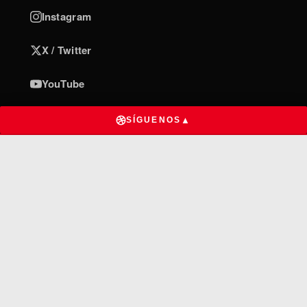
Instagram
X / Twitter
YouTube
TikTok
▲
SÍGUENOS
INFORMACIÓN
Privacidad de datos
Términos y condiciones
Quiénes somos
Contacto