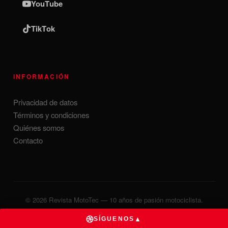
YouTube
TikTok
INFORMACIÓN
Privacidad de datos
Términos y condiciones
Quiénes somos
Contacto
© 2026 Revista MotoTec — 10 años de pasión motociclista.
Desarrollado por
MillionsMx
▲
SÍGUENOS