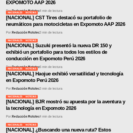
EXPOMOTO AAP 2026
MOTOS HERO PERÚ
Redacción Mototec
Por:
4 min de lectura
NACIONALES
NOTICIAS
MOTOS ZONTES PERÚ
[NACIONAL] CST Tires destacó su portafolio de
neumáticos para motocicletas en Expomoto AAP 2026
MOTOS HAOJUE PERÚ
Redacción Mototec
Por:
3 min de lectura
MOTOS BENELLI PERÚ
NACIONALES
NOTICIAS
[NACIONAL] Suzuki presentó la nueva DR 150 y
exhibió un portafolio para todos los estilos de
MOTOS ZONGSHEN PERÚ
conducción en Expomoto Perú 2026
Redacción Mototec
Por:
6 min de lectura
NACIONALES
NOTICIAS
[NACIONAL] Haojue exhibió versatilidad y tecnología
en Expomoto Perú 2026
Redacción Mototec
Por:
3 min de lectura
NACIONALES
NOTICIAS
[NACIONAL] BJR mostró su apuesta por la aventura y
la tecnología en Expomoto 2026
Redacción Mototec
Por:
4 min de lectura
NACIONALES
NOTICIAS
[NACIONAL] ¿Buscando una nueva ruta? Estos