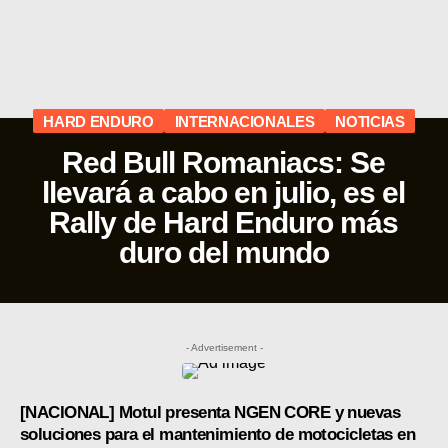
SUPERCROSS
CROSS COUNTRY
MOTOS ACUÁTICAS
HARD ENDURO
INTERNACIONALES
NOTICIAS
NOTICIAS
Red Bull Romaniacs: Se
llevará a cabo en julio, es el
INTERNACIONALES
Rally de Hard Enduro más
NACIONALES
duro del mundo
MOBIL
PLANES
- Advertisement -
GUÍA DE PRECIOS
[NACIONAL] Motul presenta NGEN CORE y nuevas
MOTOS HONDA PERÚ
soluciones para el mantenimiento de motocicletas en