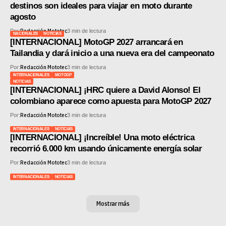
destinos son ideales para viajar en moto durante
agosto
Redacción Mototec
Por:
3 min de lectura
NACIONALES
NOTICIAS
[INTERNACIONAL] MotoGP 2027 arrancará en
Tailandia y dará inicio a una nueva era del campeonato
Redacción Mototec
Por:
3 min de lectura
INTERNACIONALES
MOTOGP
NOTICIAS
[INTERNACIONAL] ¡HRC quiere a David Alonso! El
colombiano aparece como apuesta para MotoGP 2027
Redacción Mototec
Por:
3 min de lectura
INTERNACIONALES
NOTICIAS
[INTERNACIONAL] ¡Increíble! Una moto eléctrica
recorrió 6.000 km usando únicamente energía solar
Redacción Mototec
Por:
3 min de lectura
INTERNACIONALES
NOTICIAS
Mostrar más