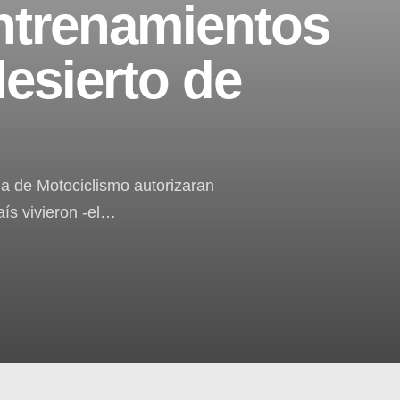
entrenamientos
esierto de
na de Motociclismo autorizaran
aís vivieron -el…