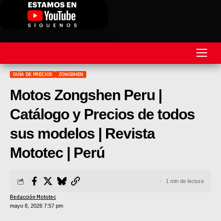
GUÍA DE PRECIOS
ZONGSHEN
REVISTA
Motos Zongshen Peru |
MOTOS
Catálogo y Precios de todos
MOTOVELOCIDAD
sus modelos | Revista
MOTOGP
Mototec | Perú
MOTOCROSS
1 min de lectura
MINICROSS
Redacción Mototec
mayo 8, 2026 7:57 pm
HARD ENDURO