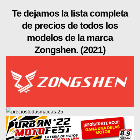
SUPERCROSS
Te dejamos la lista completa
CROSS COUNTRY
de precios de todos los
MOTOS ACUÁTICAS
modelos de la marca
NOTICIAS
Zongshen. (2021)
INTERNACIONALES
NACIONALES
MOBIL
PLANES
GUÍA DE PRECIOS
MOTOS HONDA PERÚ