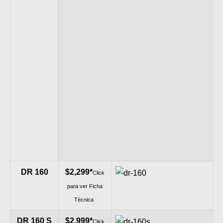
DR 160
$2,299*
Click
para ver Ficha
Técnica
DR 160 S
$2,999*
Click