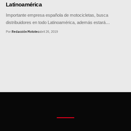
MOTOS HERO PERÚ
Latinoamérica
Importante empresa española de motocicletas, busca
MOTOS ZONTES PERÚ
distribuidores en todo Latinoamérica, además estará…
MOTOS HAOJUE PERÚ
Redacción Mototec
Por:
abril 26, 2019
MOTOS BENELLI PERÚ
MOTOS ZONGSHEN PERÚ