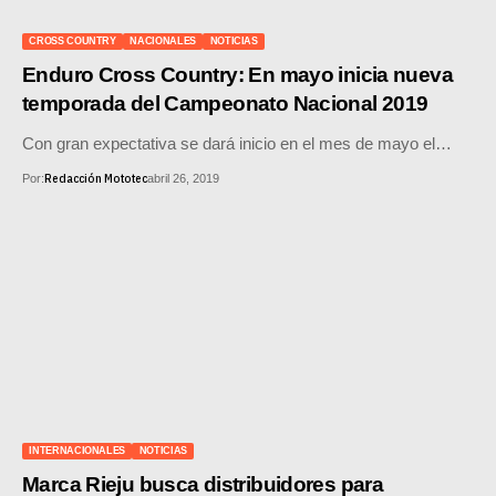
SUPERCROSS
CROSS COUNTRY
NACIONALES
NOTICIAS
CROSS COUNTRY
Enduro Cross Country: En mayo inicia nueva
temporada del Campeonato Nacional 2019
MOTOS ACUÁTICAS
Con gran expectativa se dará inicio en el mes de mayo el…
NOTICIAS
Redacción Mototec
Por:
abril 26, 2019
INTERNACIONALES
NACIONALES
MOBIL
PLANES
GUÍA DE PRECIOS
INTERNACIONALES
NOTICIAS
MOTOS HONDA PERÚ
Marca Rieju busca distribuidores para