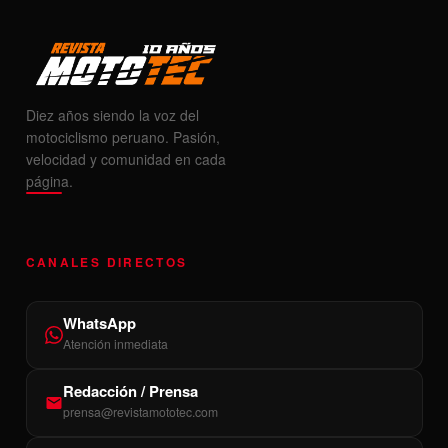
Diez años siendo la voz del
motociclismo peruano. Pasión,
velocidad y comunidad en cada
página.
CANALES DIRECTOS
WhatsApp
Atención inmediata
Redacción / Prensa
prensa@revistamototec.com