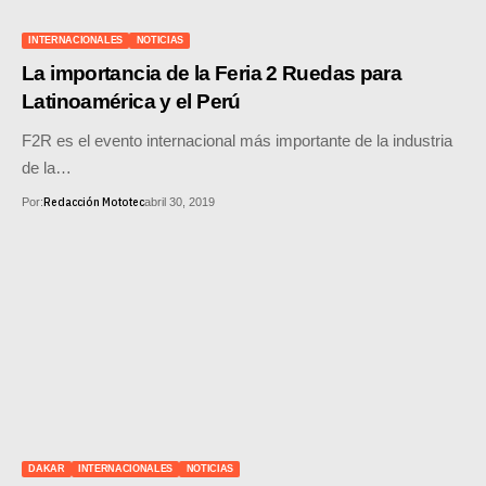
SUPERCROSS
INTERNACIONALES
NOTICIAS
CROSS COUNTRY
La importancia de la Feria 2 Ruedas para
Latinoamérica y el Perú
MOTOS ACUÁTICAS
F2R es el evento internacional más importante de la industria
NOTICIAS
de la…
Redacción Mototec
Por:
abril 30, 2019
INTERNACIONALES
NACIONALES
MOBIL
PLANES
GUÍA DE PRECIOS
MOTOS HONDA PERÚ
DAKAR
INTERNACIONALES
NOTICIAS