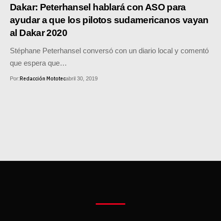
MOTOS HERO PERÚ
Dakar: Peterhansel hablará con ASO para
ayudar a que los pilotos sudamericanos vayan
MOTOS ZONTES PERÚ
al Dakar 2020
MOTOS HAOJUE PERÚ
Stéphane Peterhansel conversó con un diario local y comentó
que espera que…
MOTOS BENELLI PERÚ
Redacción Mototec
Por:
abril 30, 2019
MOTOS ZONGSHEN PERÚ