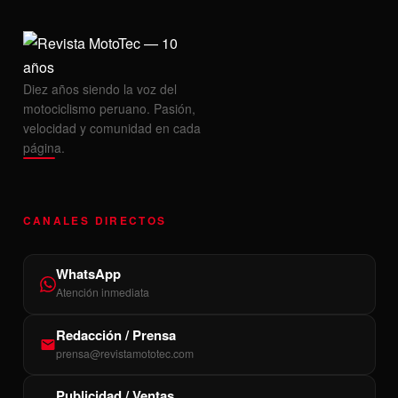
Diez años siendo la voz del
motociclismo peruano. Pasión,
velocidad y comunidad en cada
página.
CANALES DIRECTOS
WhatsApp
Atención inmediata
Redacción / Prensa
prensa@revistamototec.com
Publicidad / Ventas