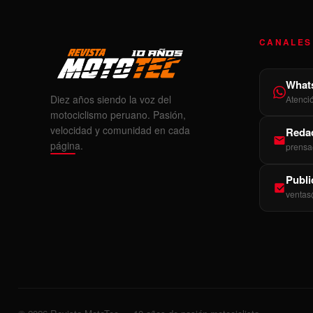
CANALES
What
Diez años siendo la voz del
Atenci
motociclismo peruano. Pasión,
velocidad y comunidad en cada
Redac
página.
prensa
Publi
ventas