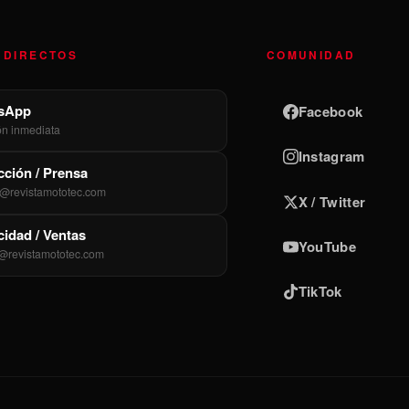
 DIRECTOS
COMUNIDAD
sApp
Facebook
ón inmediata
Instagram
ción / Prensa
@revistamototec.com
X / Twitter
cidad / Ventas
YouTube
@revistamototec.com
TikTok