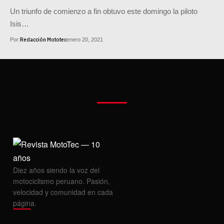
Un triunfo de comienzo a fin obtuvo este domingo la piloto
Isis…
Redacción Mototec
Por:
enero 20, 2021
Diez años siendo la voz del
motociclismo peruano. Pasión,
velocidad y comunidad en cada
página.