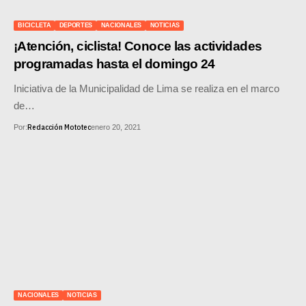
SUPERCROSS
BICICLETA
DEPORTES
NACIONALES
NOTICIAS
CROSS COUNTRY
¡Atención, ciclista! Conoce las actividades
programadas hasta el domingo 24
MOTOS ACUÁTICAS
Iniciativa de la Municipalidad de Lima se realiza en el marco
NOTICIAS
de…
Redacción Mototec
Por:
enero 20, 2021
INTERNACIONALES
NACIONALES
MOBIL
PLANES
GUÍA DE PRECIOS
MOTOS HONDA PERÚ
NACIONALES
NOTICIAS