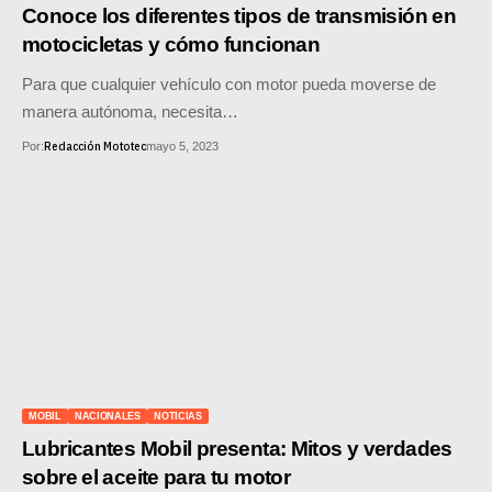
MOTOS HERO PERÚ
Conoce los diferentes tipos de transmisión en
motocicletas y cómo funcionan
MOTOS ZONTES PERÚ
Para que cualquier vehículo con motor pueda moverse de
MOTOS HAOJUE PERÚ
manera autónoma, necesita…
Redacción Mototec
Por:
mayo 5, 2023
MOTOS BENELLI PERÚ
MOTOS ZONGSHEN PERÚ
MOBIL
NACIONALES
NOTICIAS
Lubricantes Mobil presenta: Mitos y verdades
sobre el aceite para tu motor