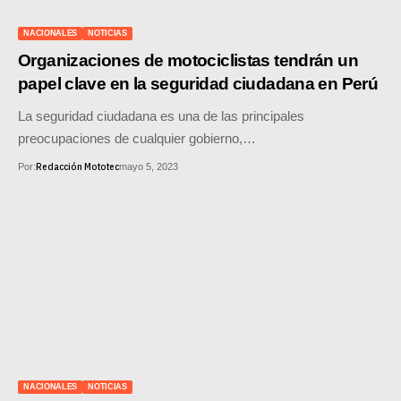
SUPERCROSS
NACIONALES
NOTICIAS
CROSS COUNTRY
Organizaciones de motociclistas tendrán un
papel clave en la seguridad ciudadana en Perú
MOTOS ACUÁTICAS
La seguridad ciudadana es una de las principales
NOTICIAS
preocupaciones de cualquier gobierno,…
Redacción Mototec
Por:
mayo 5, 2023
INTERNACIONALES
NACIONALES
MOBIL
PLANES
GUÍA DE PRECIOS
MOTOS HONDA PERÚ
NACIONALES
NOTICIAS