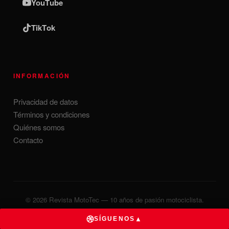
YouTube
TikTok
INFORMACIÓN
Privacidad de datos
Términos y condiciones
Quiénes somos
Contacto
© 2026 Revista MotoTec — 10 años de pasión motociclista.
Desarrollado por
MillionsMx
▲
SÍGUENOS