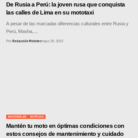
MOTOS HERO PERÚ
De Rusia a Perú: la joven rusa que conquista
las calles de Lima en su mototaxi
MOTOS ZONTES PERÚ
A pesar de las marcadas diferencias culturales entre Rusia y
MOTOS HAOJUE PERÚ
Perú, Masha,…
Redacción Mototec
Por:
mayo 29, 2023
MOTOS BENELLI PERÚ
MOTOS ZONGSHEN PERÚ
NACIONALES
NOTICIAS
Mantén tu moto en óptimas condiciones con
estos consejos de mantenimiento y cuidado