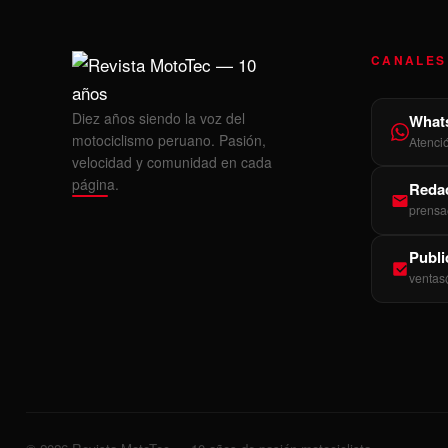
CANALES
Diez años siendo la voz del
What
motociclismo peruano. Pasión,
Atenci
velocidad y comunidad en cada
página.
Redac
prensa
Publi
ventas