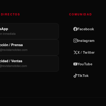
 DIRECTOS
COMUNIDAD
sApp
Facebook
ón inmediata
Instagram
ción / Prensa
@revistamototec.com
X / Twitter
cidad / Ventas
YouTube
@revistamototec.com
TikTok