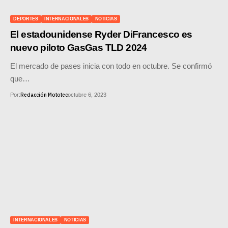
SUPERCROSS
DEPORTES
INTERNACIONALES
NOTICIAS
CROSS COUNTRY
El estadounidense Ryder DiFrancesco es
nuevo piloto GasGas TLD 2024
MOTOS ACUÁTICAS
El mercado de pases inicia con todo en octubre. Se confirmó
NOTICIAS
que…
Redacción Mototec
Por:
octubre 6, 2023
INTERNACIONALES
NACIONALES
MOBIL
PLANES
GUÍA DE PRECIOS
MOTOS HONDA PERÚ
INTERNACIONALES
NOTICIAS