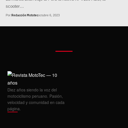
scooter…
Redacción Mototec
Por:
octubre 6, 2023
Diez años siendo la voz del
motociclismo peruano. Pasión,
velocidad y comunidad en cada
página.