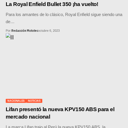
MOTOS HERO PERÚ
La Royal Enfield Bullet 350 ¡ha vuelto!
Para los amantes de lo clásico, Royal Enfield sigue siendo una
MOTOS ZONTES PERÚ
de…
MOTOS HAOJUE PERÚ
Redacción Mototec
Por:
octubre 6, 2023
MOTOS BENELLI PERÚ
MOTOS ZONGSHEN PERÚ
NACIONALES
NOTICIAS
Lifan presentó la nueva KPV150 ABS para el
mercado nacional
La marca Lifan trajo al Perú la nueva KPV150 ABS, la