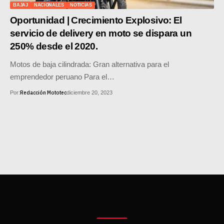
MOTOS HERO PERÚ
BAJAJ
NACIONALES
NOTICIAS
Oportunidad | Crecimiento Explosivo: El
MOTOS ZONTES PERÚ
servicio de delivery en moto se dispara un
250% desde el 2020.
MOTOS HAOJUE PERÚ
Motos de baja cilindrada: Gran alternativa para el
MOTOS BENELLI PERÚ
emprendedor peruano Para el…
MOTOS ZONGSHEN PERÚ
Redacción Mototec
Por:
diciembre 20, 2023