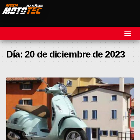
REVISTA
Día:
20 de diciembre de 2023
MOTOS
MOTOVELOCIDAD
MOTOGP
MOTOCROSS
MINICROSS
HARD ENDURO