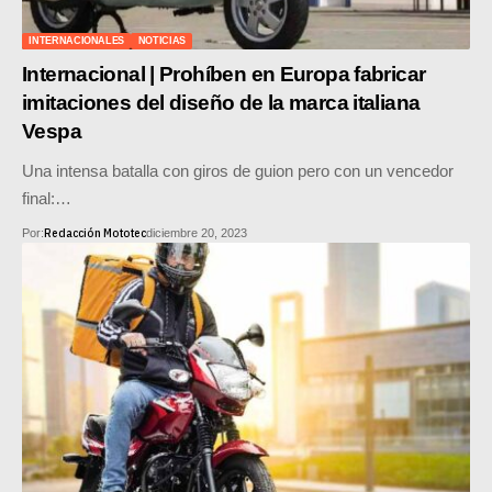
SUPERCROSS
INTERNACIONALES
NOTICIAS
CROSS COUNTRY
Internacional | Prohíben en Europa fabricar
imitaciones del diseño de la marca italiana
MOTOS ACUÁTICAS
Vespa
NOTICIAS
Una intensa batalla con giros de guion pero con un vencedor
final:…
INTERNACIONALES
Redacción Mototec
Por:
diciembre 20, 2023
NACIONALES
MOBIL
PLANES
GUÍA DE PRECIOS
MOTOS HONDA PERÚ