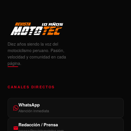
Diez años siendo la voz del
motociclismo peruano. Pasión,
velocidad y comunidad en cada
página.
CANALES DIRECTOS
WhatsApp
Atención inmediata
Redacción / Prensa
prensa@revistamototec.com