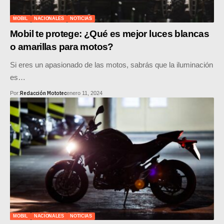
SUPERCROSS
MOBIL
NACIONALES
NOTICIAS
CROSS COUNTRY
Mobil te protege: ¿Qué es mejor luces blancas
o amarillas para motos?
MOTOS ACUÁTICAS
Si eres un apasionado de las motos, sabrás que la iluminación
NOTICIAS
es…
Redacción Mototec
Por:
enero 11, 2024
INTERNACIONALES
NACIONALES
MOBIL
PLANES
GUÍA DE PRECIOS
MOTOS HONDA PERÚ
MOBIL
NACIONALES
NOTICIAS