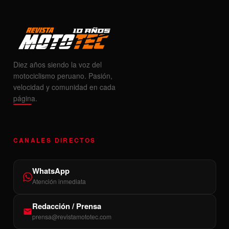
Diez años siendo la voz del
motociclismo peruano. Pasión,
velocidad y comunidad en cada
página.
CANALES DIRECTOS
WhatsApp
Atención inmediata
Redacción / Prensa
prensa@revistamototec.com