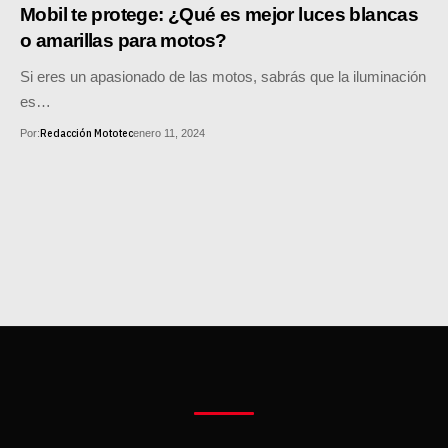
MOTOS HERO PERÚ
Mobil te protege: ¿Qué es mejor luces blancas
o amarillas para motos?
MOTOS ZONTES PERÚ
Si eres un apasionado de las motos, sabrás que la iluminación
MOTOS HAOJUE PERÚ
es…
Redacción Mototec
Por:
enero 11, 2024
MOTOS BENELLI PERÚ
MOTOS ZONGSHEN PERÚ