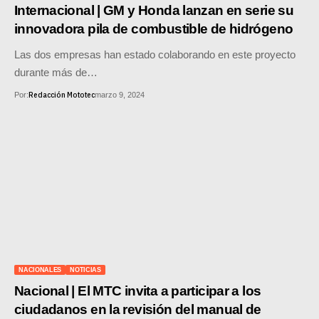
MOTOS HERO PERÚ
Internacional | GM y Honda lanzan en serie su
innovadora pila de combustible de hidrógeno
MOTOS ZONTES PERÚ
Las dos empresas han estado colaborando en este proyecto
MOTOS HAOJUE PERÚ
durante más de…
Redacción Mototec
Por:
marzo 9, 2024
MOTOS BENELLI PERÚ
MOTOS ZONGSHEN PERÚ
NACIONALES
NOTICIAS
Nacional | El MTC invita a participar a los
ciudadanos en la revisión del manual de