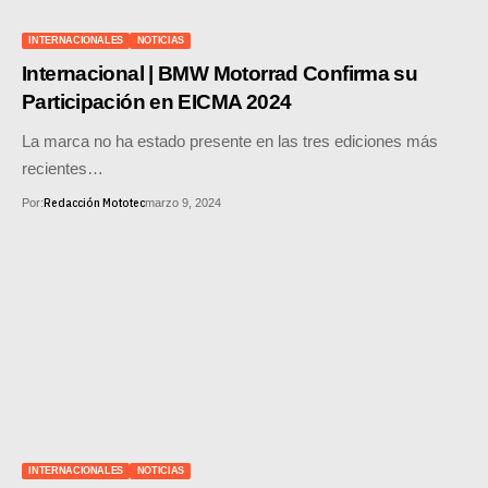
SUPERCROSS
INTERNACIONALES
NOTICIAS
CROSS COUNTRY
Internacional | BMW Motorrad Confirma su
Participación en EICMA 2024
MOTOS ACUÁTICAS
La marca no ha estado presente en las tres ediciones más
NOTICIAS
recientes…
Redacción Mototec
Por:
marzo 9, 2024
INTERNACIONALES
NACIONALES
MOBIL
PLANES
GUÍA DE PRECIOS
MOTOS HONDA PERÚ
INTERNACIONALES
NOTICIAS