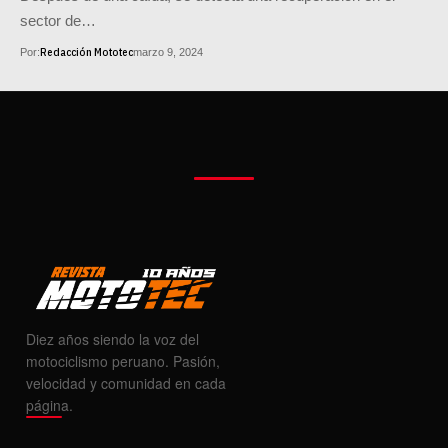
sector de…
Redacción Mototec
Por:
marzo 9, 2024
Diez años siendo la voz del
motociclismo peruano. Pasión,
velocidad y comunidad en cada
página.