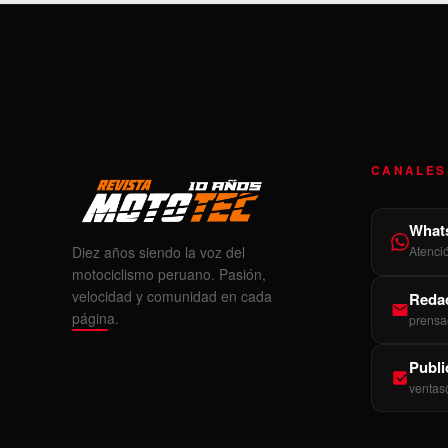
CANALES
What
Diez años siendo la voz del
Atenci
motociclismo peruano. Pasión,
velocidad y comunidad en cada
Redac
página.
prensa
Publi
ventas