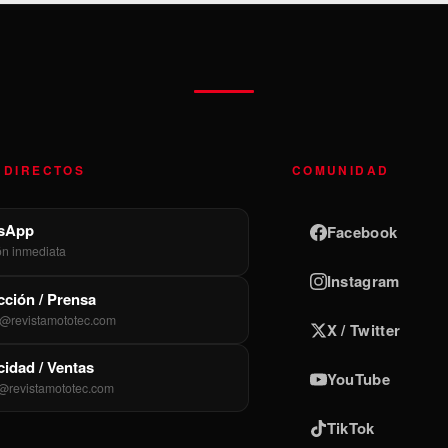
 DIRECTOS
COMUNIDAD
sApp
Facebook
ón inmediata
Instagram
ción / Prensa
@revistamototec.com
X / Twitter
cidad / Ventas
YouTube
@revistamototec.com
TikTok