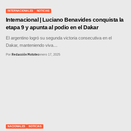
SUPERCROSS
INTERNACIONALES
NOTICIAS
CROSS COUNTRY
Internacional | Luciano Benavides conquista la
etapa 9 y apunta al podio en el Dakar
MOTOS ACUÁTICAS
El argentino logró su segunda victoria consecutiva en el
NOTICIAS
Dakar, manteniendo viva…
Redacción Mototec
Por:
enero 17, 2025
INTERNACIONALES
NACIONALES
MOBIL
PLANES
GUÍA DE PRECIOS
MOTOS HONDA PERÚ
NACIONALES
NOTICIAS