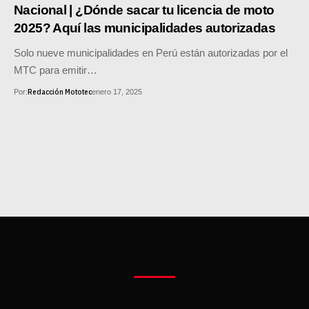
MOTOS HERO PERÚ
Nacional | ¿Dónde sacar tu licencia de moto
2025? Aquí las municipalidades autorizadas
MOTOS ZONTES PERÚ
Solo nueve municipalidades en Perú están autorizadas por el
MOTOS HAOJUE PERÚ
MTC para emitir…
Redacción Mototec
Por:
enero 17, 2025
MOTOS BENELLI PERÚ
MOTOS ZONGSHEN PERÚ