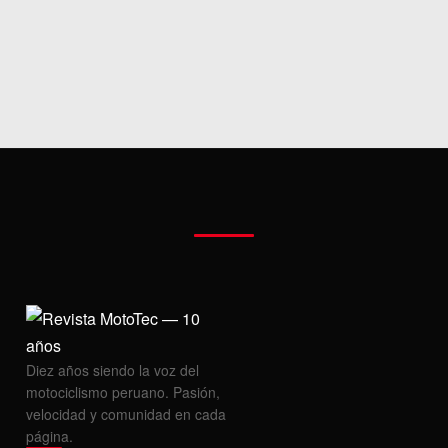
MOTOS HERO PERÚ
MOTOS ZONTES PERÚ
MOTOS HAOJUE PERÚ
MOTOS BENELLI PERÚ
MOTOS ZONGSHEN PERÚ
Diez años siendo la voz del
motociclismo peruano. Pasión,
velocidad y comunidad en cada
página.