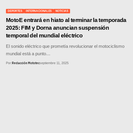
SUPERCROSS
DEPORTES
INTERNACIONALES
NOTICIAS
CROSS COUNTRY
MotoE entrará en hiato al terminar la temporada
2025: FIM y Dorna anuncian suspensión
MOTOS ACUÁTICAS
temporal del mundial eléctrico
NOTICIAS
El sonido eléctrico que prometía revolucionar el motociclismo
mundial está a punto…
INTERNACIONALES
Redacción Mototec
Por:
septiembre 11, 2025
NACIONALES
MOBIL
PLANES
GUÍA DE PRECIOS
MOTOS HONDA PERÚ