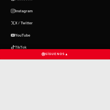
Instagram
X / Twitter
YouTube
TikTok
▲
SÍGUENOS
INFORMACIÓN
Privacidad de datos
Términos y condiciones
Quiénes somos
Contacto