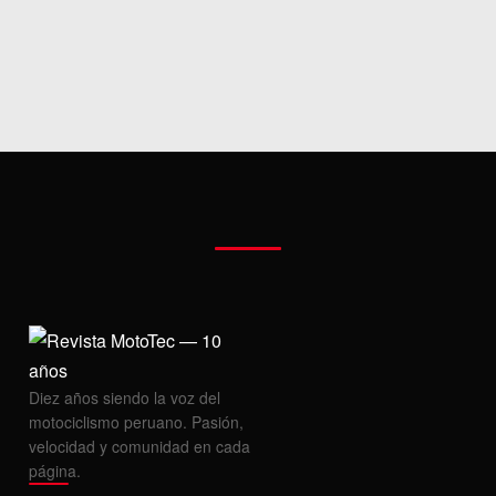
MOTOS HERO PERÚ
MOTOS ZONTES PERÚ
MOTOS HAOJUE PERÚ
MOTOS BENELLI PERÚ
MOTOS ZONGSHEN PERÚ
Diez años siendo la voz del
motociclismo peruano. Pasión,
velocidad y comunidad en cada
página.