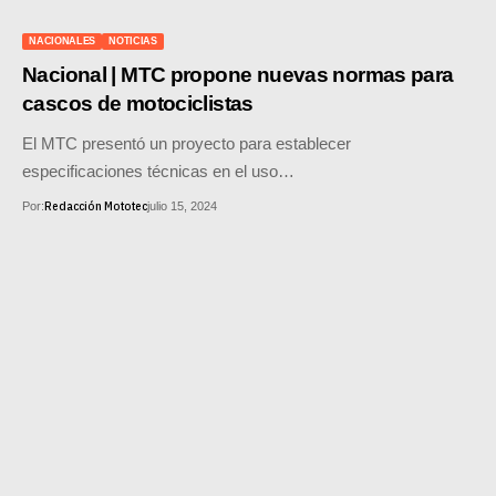
SUPERCROSS
NACIONALES
NOTICIAS
CROSS COUNTRY
Nacional | MTC propone nuevas normas para
cascos de motociclistas
MOTOS ACUÁTICAS
El MTC presentó un proyecto para establecer
NOTICIAS
especificaciones técnicas en el uso…
Redacción Mototec
Por:
julio 15, 2024
INTERNACIONALES
NACIONALES
MOBIL
PLANES
GUÍA DE PRECIOS
MOTOS HONDA PERÚ