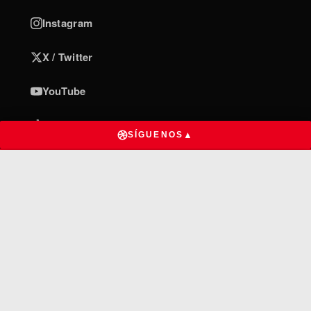
Instagram
X / Twitter
YouTube
TikTok
▲
SÍGUENOS
INFORMACIÓN
Privacidad de datos
Términos y condiciones
Quiénes somos
Contacto