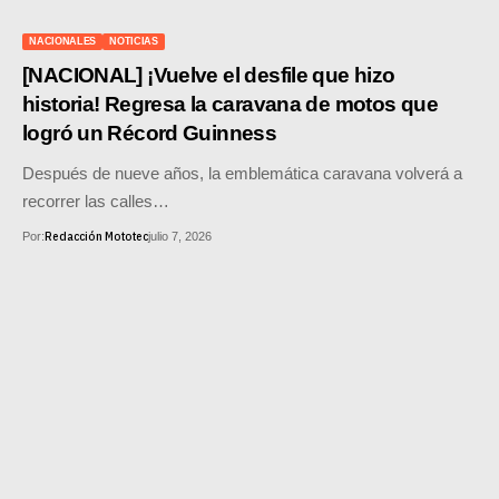
SUPERCROSS
NACIONALES
NOTICIAS
CROSS COUNTRY
[NACIONAL] ¡Vuelve el desfile que hizo
historia! Regresa la caravana de motos que
MOTOS ACUÁTICAS
logró un Récord Guinness
NOTICIAS
Después de nueve años, la emblemática caravana volverá a
recorrer las calles…
INTERNACIONALES
Redacción Mototec
Por:
julio 7, 2026
NACIONALES
MOBIL
PLANES
GUÍA DE PRECIOS
MOTOS HONDA PERÚ