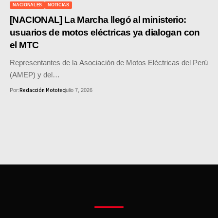
MOTOS HERO PERÚ
NACIONALES
NOTICIAS
[NACIONAL] La Marcha llegó al ministerio:
MOTOS ZONTES PERÚ
usuarios de motos eléctricas ya dialogan con
el MTC
MOTOS HAOJUE PERÚ
Representantes de la Asociación de Motos Eléctricas del Perú
MOTOS BENELLI PERÚ
(AMEP) y del…
MOTOS ZONGSHEN PERÚ
Redacción Mototec
Por:
julio 7, 2026