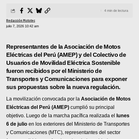
SUPERCROSS
4 min de lectura
CROSS COUNTRY
Redacción Mototec
julio 7, 2026 10:42 am
MOTOS ACUÁTICAS
NOTICIAS
Representantes de la Asociación de Motos
Eléctricas del Perú (AMEP) y del Colectivo de
INTERNACIONALES
Usuarios de Movilidad Eléctrica Sostenible
fueron recibidos por el Ministerio de
NACIONALES
Transportes y Comunicaciones para exponer
sus propuestas sobre la nueva regulación.
MOBIL
La movilización convocada por la
Asociación de Motos
PLANES
Eléctricas del Perú (AMEP)
cumplió su principal
GUÍA DE PRECIOS
objetivo. Luego de la marcha pacífica realizada el
lunes
6 de julio
en los exteriores del Ministerio de Transportes
MOTOS HONDA PERÚ
y Comunicaciones (MTC), representantes del sector