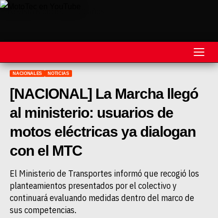
NACIONALES
NOTICIAS
REVISTA
[NACIONAL] La Marcha llegó
MOTOS
al ministerio: usuarios de
MOTOVELOCIDAD
motos eléctricas ya dialogan
MOTOGP
con el MTC
MOTOCROSS
El Ministerio de Transportes informó que recogió los
planteamientos presentados por el colectivo y
MINICROSS
continuará evaluando medidas dentro del marco de
HARD ENDURO
sus competencias.