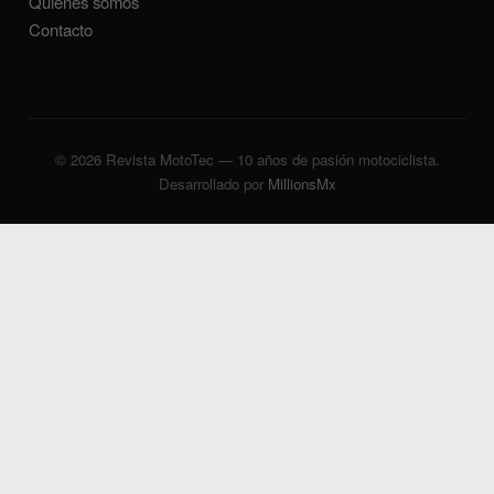
Quiénes somos
Contacto
© 2026 Revista MotoTec — 10 años de pasión motociclista.
Desarrollado por
MillionsMx