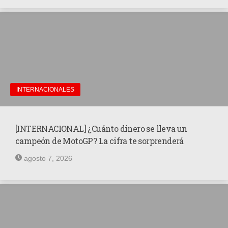
MOTOS HERO PERÚ
MOTOS ZONTES PERÚ
MOTOS HAOJUE PERÚ
MOTOS BENELLI PERÚ
INTERNACIONALES
MOTOS ZONGSHEN PERÚ
[INTERNACIONAL] ¿Cuánto dinero se lleva un
campeón de MotoGP? La cifra te sorprenderá
agosto 7, 2026