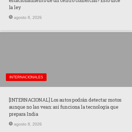
estacionamiento de un centro comercial? Esto dice
SUPERCROSS
la ley
agosto 8, 2026
CROSS COUNTRY
MOTOS ACUÁTICAS
NOTICIAS
INTERNACIONALES
NACIONALES
INTERNACIONALES
MOBIL
PLANES
[INTERNACIONAL] Los autos podrán detectar motos
aunque no las vean: así funciona la tecnología que
GUÍA DE PRECIOS
prepara India
MOTOS HONDA PERÚ
agosto 8, 2026