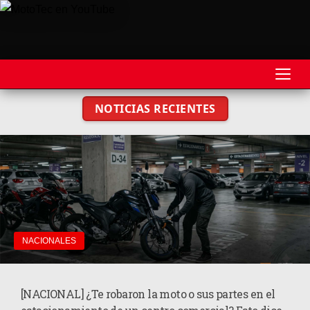
NOTICIAS RECIENTES
REVISTA
MOTOS
MOTOVELOCIDAD
MOTOGP
MOTOCROSS
NACIONALES
MINICROSS
[NACIONAL] ¿Te robaron la moto o sus partes en el
HARD ENDURO