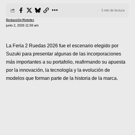
SUPERCROSS
3 min de lectura
CROSS COUNTRY
Redacción Mototec
junio 2, 2026 11:59 am
MOTOS ACUÁTICAS
NOTICIAS
La Feria 2 Ruedas 2026 fue el escenario elegido por
Suzuki para presentar algunas de las incorporaciones
INTERNACIONALES
más importantes a su portafolio, reafirmando su apuesta
por la innovación, la tecnología y la evolución de
NACIONALES
modelos que forman parte de la historia de la marca.
MOBIL
PLANES
GUÍA DE PRECIOS
MOTOS HONDA PERÚ