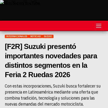
INTERNACIONALES
NOTICIAS
SUZUKI
REVISTA
[F2R] Suzuki presentó
MOTOS
importantes novedades para
MOTOVELOCIDAD
distintos segmentos en la
MOTOGP
Feria 2 Ruedas 2026
MOTOCROSS
Con estas incorporaciones, Suzuki busca fortalecer su
presencia en Latinoamérica mediante una oferta que
MINICROSS
combina tradición, tecnología y soluciones para las
HARD ENDURO
nuevas demandas del mercado motociclista.