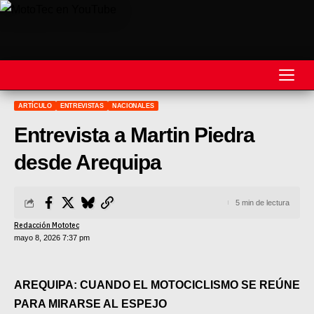
ARTÍCULO
ENTREVISTAS
NACIONALES
REVISTA
Entrevista a Martin Piedra
MOTOS
desde Arequipa
MOTOVELOCIDAD
5 min de lectura
MOTOGP
Redacción Mototec
MOTOCROSS
mayo 8, 2026 7:37 pm
MINICROSS
AREQUIPA: CUANDO EL MOTOCICLISMO SE REÚNE
HARD ENDURO
PARA MIRARSE AL ESPEJO