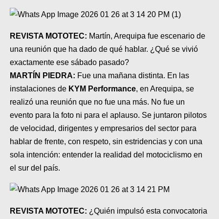
SUPERCROSS
CROSS COUNTRY
REVISTA MOTOTEC:
Martín, Arequipa fue escenario de
una reunión que ha dado de qué hablar. ¿Qué se vivió
MOTOS ACUÁTICAS
exactamente ese sábado pasado?
NOTICIAS
MARTÍN PIEDRA:
Fue una mañana distinta. En las
instalaciones de
KYM Performance
, en Arequipa, se
INTERNACIONALES
realizó una reunión que no fue una más. No fue un
evento para la foto ni para el aplauso. Se juntaron pilotos
NACIONALES
de velocidad, dirigentes y empresarios del sector para
MOBIL
hablar de frente, con respeto, sin estridencias y con una
sola intención: entender la realidad del motociclismo en
PLANES
el sur del país.
GUÍA DE PRECIOS
MOTOS HONDA PERÚ
REVISTA MOTOTEC:
¿Quién impulsó esta convocatoria