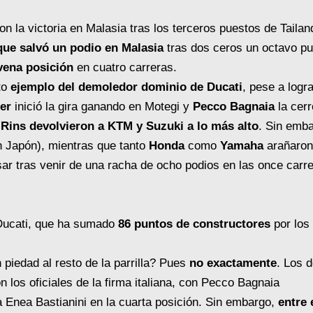
on la victoria en Malasia tras los terceros puestos de Tailan
que salvó un podio en Malasia
tras dos ceros un octavo pu
vena posición
en cuatro carreras.
to
ejemplo del demoledor dominio de Ducati
, pese a logra
ler
inició la gira ganando en Motegi y
Pecco Bagnaia
la cerr
 Rins devolvieron a KTM y Suzuki a lo más alto
. Sin emba
 Japón), mientras que tanto
Honda
como
Yamaha
arañaron
sar tras venir de una racha de ocho podios en las once carr
Ducati, que ha sumado
86 puntos de constructores
por los
 piedad al resto de la parrilla? Pues
no exactamente
. Los 
 los oficiales de la firma italiana, con Pecco Bagnaia
a Enea Bastianini en la cuarta posición. Sin embargo,
entre 