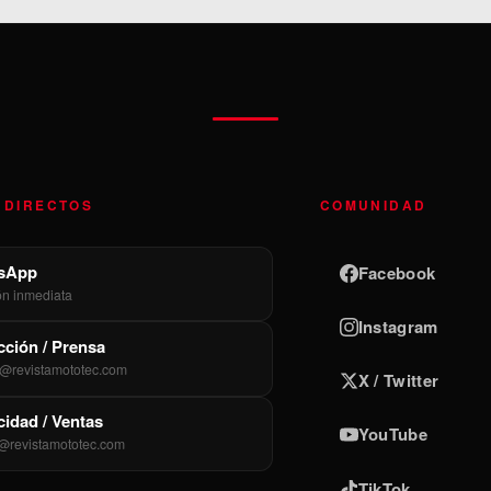
 DIRECTOS
COMUNIDAD
sApp
Facebook
ón inmediata
Instagram
ción / Prensa
@revistamototec.com
X / Twitter
cidad / Ventas
YouTube
@revistamototec.com
TikTok