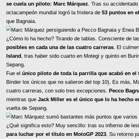
se cuela un piloto: Marc Márquez
. Tras su accidentado
octacampeón mundial logró la friolera de
53 puntos en el
que Bagnaia.
¿Cómo lo ha hecho? Tirando de tablas. Consciente de la
posibles en cada una de las cuatro carreras
. El culme
Island
, tras haber sido cuarto en Motegi y quinto en Buri
Sepang.
Fue el
único piloto de toda la parrilla que acabó en el
Binder los únicos que no salieron del top 10). Es más, Má
cuatro carreras, con solo tres excepciones.
Pecco Bagna
mientras que
Jack Miller es el único que lo ha hecho 
vuelta de Sepang.
¿Qué significa esto? Muy sencillo: tras su infierno de le
para luchar por el título en MotoGP 2023
. Su retorno p