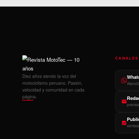
CANALES
Diez años siendo la voz del
What
motociclismo peruano. Pasión,
Atenci
velocidad y comunidad en cada
página.
Redac
prensa
Publi
ventas