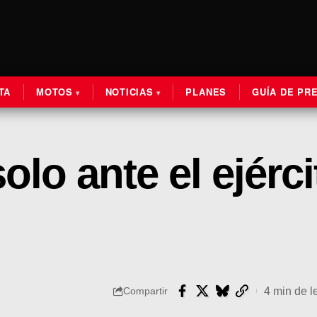
TA
MOTOS
NOTICIAS
PLANES
GUÍA DE PR
lo ante el ejérci
4 min de l
Compartir