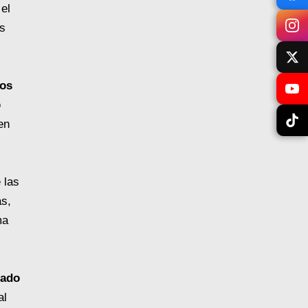
el
os
tos
p
en
 las
as,
ma
rado
al