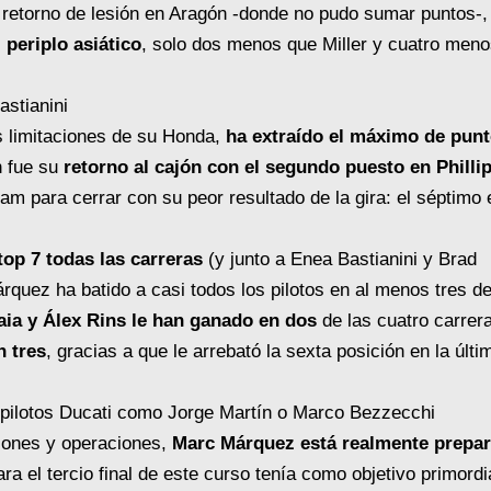
 retorno de lesión en Aragón -donde no pudo sumar puntos-, 
 periplo asiático
, solo dos menos que Miller y cuatro men
s limitaciones de su Honda,
ha extraído el máximo de pun
n fue su
retorno al cajón con el segundo puesto en Philli
ram para cerrar con su peor resultado de la gira: el séptimo 
 top 7 todas las carreras
(y junto a Enea Bastianini y Brad
rquez ha batido a casi todos los pilotos en al menos tres de
ia y Álex Rins le han ganado en dos
de las cuatro carrer
en
tres
, gracias a que le arrebató la sexta posición en la últi
siones y operaciones,
Marc Márquez está realmente prepa
ara el tercio final de este curso tenía como objetivo primordi