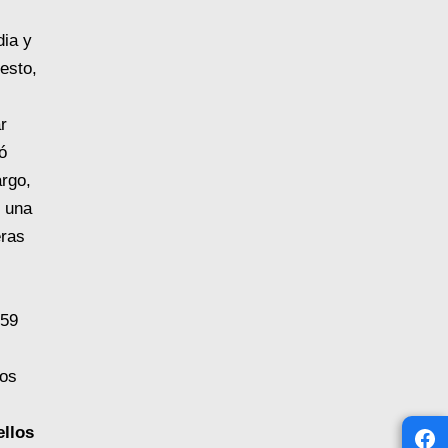
dia y
esto,
r
ó
rgo,
 una
eras
 59
dos
ellos