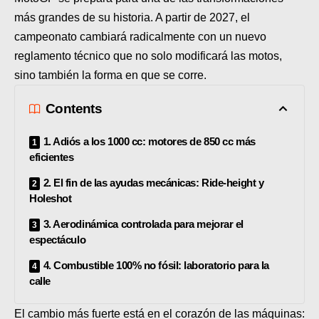
SUPERCROSS
más grandes de su historia. A partir de 2027, el
campeonato cambiará radicalmente con un nuevo
CROSS COUNTRY
reglamento técnico que no solo modificará las motos,
MOTOS ACUÁTICAS
sino también la forma en que se corre.
NOTICIAS
Contents
INTERNACIONALES
1. Adiós a los 1000 cc: motores de 850 cc más
eficientes
NACIONALES
2. El fin de las ayudas mecánicas: Ride-height y
Holeshot
MOBIL
3. Aerodinámica controlada para mejorar el
PLANES
espectáculo
GUÍA DE PRECIOS
4. Combustible 100% no fósil: laboratorio para la
calle
MOTOS HONDA PERÚ
El cambio más fuerte está en el corazón de las máquinas: