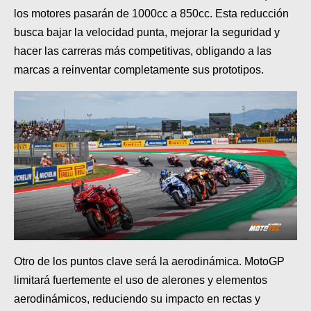
MOTOS HERO PERÚ
los motores pasarán de 1000cc a 850cc. Esta reducción
busca bajar la velocidad punta, mejorar la seguridad y
MOTOS ZONTES PERÚ
hacer las carreras más competitivas, obligando a las
MOTOS HAOJUE PERÚ
marcas a reinventar completamente sus prototipos.
MOTOS BENELLI PERÚ
MOTOS ZONGSHEN PERÚ
Otro de los puntos clave será la aerodinámica. MotoGP
limitará fuertemente el uso de alerones y elementos
aerodinámicos, reduciendo su impacto en rectas y