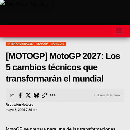
INTERNACIONALES
MOTOGP
NOTICIAS
REVISTA
[MOTOGP] MotoGP 2027: Los
MOTOS
5 cambios técnicos que
MOTOVELOCIDAD
transformarán el mundial
MOTOGP
4 min de lectura
MOTOCROSS
Redacción Mototec
MINICROSS
mayo 8, 2026 7:36 pm
HARD ENDURO
MotoGP se prepara para una de las transformaciones