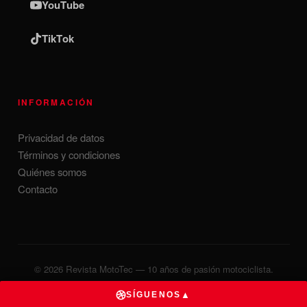
YouTube
TikTok
INFORMACIÓN
Privacidad de datos
Términos y condiciones
Quiénes somos
Contacto
© 2026 Revista MotoTec — 10 años de pasión motociclista.
Desarrollado por
MillionsMx
▲
SÍGUENOS