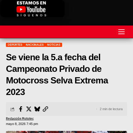
DEPORTES
NACIONALES
NOTICIAS
REVISTA
Se viene la 5.a fecha del
MOTOS
Campeonato Privado de
MOTOVELOCIDAD
Motocross Selva Extrema
MOTOGP
2023
MOTOCROSS
2 min de lectura
MINICROSS
Redacción Mototec
mayo 8, 2026 7:45 pm
HARD ENDURO