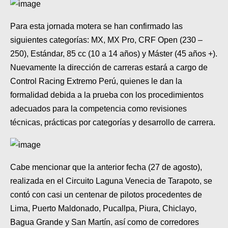
MOTOS HERO PERÚ
Para esta jornada motera se han confirmado las
MOTOS ZONTES PERÚ
siguientes categorías: MX, MX Pro, CRF Open (230 –
MOTOS HAOJUE PERÚ
250), Estándar, 85 cc (10 a 14 años) y Máster (45 años +).
Nuevamente la dirección de carreras estará a cargo de
MOTOS BENELLI PERÚ
Control Racing Extremo Perú, quienes le dan la
MOTOS ZONGSHEN PERÚ
formalidad debida a la prueba con los procedimientos
adecuados para la competencia como revisiones
técnicas, prácticas por categorías y desarrollo de carrera.
Cabe mencionar que la anterior fecha (27 de agosto),
realizada en el Circuito Laguna Venecia de Tarapoto, se
contó con casi un centenar de pilotos procedentes de
Lima, Puerto Maldonado, Pucallpa, Piura, Chiclayo,
Bagua Grande y San Martín, así como de corredores