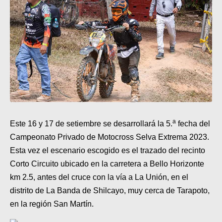
SUPERCROSS
CROSS COUNTRY
MOTOS ACUÁTICAS
NOTICIAS
INTERNACIONALES
NACIONALES
a
Este 16 y 17 de setiembre se desarrollará la 5.
fecha del
Campeonato Privado de Motocross Selva Extrema 2023.
MOBIL
Esta vez el escenario escogido es el trazado del recinto
PLANES
Corto Circuito ubicado en la carretera a Bello Horizonte
km 2.5, antes del cruce con la vía a La Unión, en el
GUÍA DE PRECIOS
distrito de La Banda de Shilcayo, muy cerca de Tarapoto,
en la región San Martín.
MOTOS HONDA PERÚ