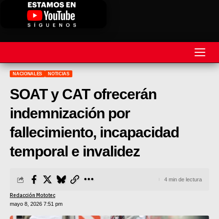
NACIONALES
NOTICIAS
REVISTA
SOAT y CAT ofrecerán
MOTOS
indemnización por
MOTOVELOCIDAD
fallecimiento, incapacidad
MOTOGP
temporal e invalidez
MOTOCROSS
4 min de lectura
MINICROSS
Redacción Mototec
mayo 8, 2026 7:51 pm
HARD ENDURO