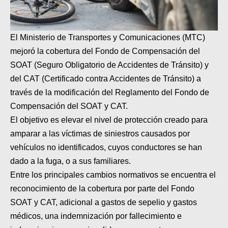
MOTOS HERO PERÚ
MOTOS ZONTES PERÚ
El Ministerio de Transportes y Comunicaciones (MTC)
MOTOS HAOJUE PERÚ
mejoró la cobertura del Fondo de Compensación del
SOAT (Seguro Obligatorio de Accidentes de Tránsito) y
MOTOS BENELLI PERÚ
del CAT (Certificado contra Accidentes de Tránsito) a
MOTOS ZONGSHEN PERÚ
través de la modificación del Reglamento del Fondo de
Compensación del SOAT y CAT.
El objetivo es elevar el nivel de protección creado para
amparar a las víctimas de siniestros causados por
vehículos no identificados, cuyos conductores se han
dado a la fuga, o a sus familiares.
Entre los principales cambios normativos se encuentra el
reconocimiento de la cobertura por parte del Fondo
SOAT y CAT, adicional a gastos de sepelio y gastos
médicos, una indemnización por fallecimiento e