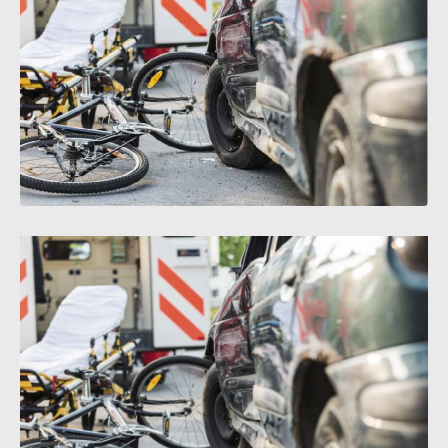
SUPERCROSS
CROSS COUNTRY
MOTOS ACUÁTICAS
NOTICIAS
INTERNACIONALES
NACIONALES
MOBIL
PLANES
GUÍA DE PRECIOS
MOTOS HONDA PERÚ