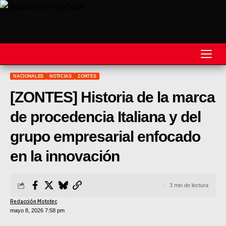
NACIONALES
NOTICIAS
ZONTES
REVISTA
[ZONTES] Historia de la marca
MOTOS
de procedencia Italiana y del
MOTOVELOCIDAD
grupo empresarial enfocado
MOTOGP
en la innovación
MOTOCROSS
3 min de lectura
MINICROSS
Redacción Mototec
mayo 8, 2026 7:58 pm
HARD ENDURO