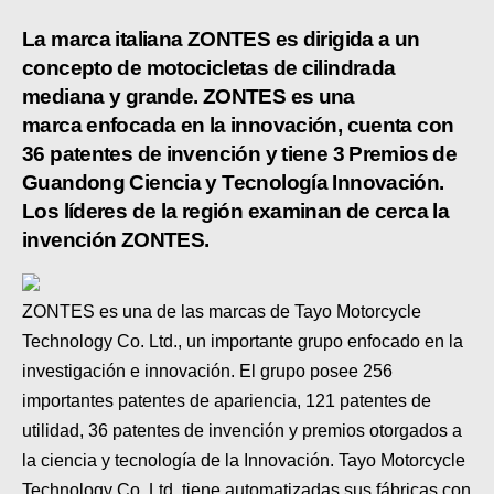
SUPERCROSS
La marca italiana ZONTES es dirigida a un
concepto de motocicletas de cilindrada
CROSS COUNTRY
mediana y grande. ZONTES es una
MOTOS ACUÁTICAS
marca enfocada en la innovación, cuenta con
36 patentes de invención y tiene 3 Premios de
NOTICIAS
Guandong Ciencia y Tecnología Innovación.
Los líderes de la región examinan de cerca la
INTERNACIONALES
invención ZONTES.
NACIONALES
MOBIL
ZONTES es una de las marcas de Tayo Motorcycle
Technology Co. Ltd., un importante grupo enfocado en la
PLANES
investigación e innovación. El grupo posee 256
importantes patentes de apariencia, 121 patentes de
GUÍA DE PRECIOS
utilidad, 36 patentes de invención y premios otorgados a
MOTOS HONDA PERÚ
la ciencia y tecnología de la Innovación. Tayo Motorcycle
Technology Co. Ltd. tiene automatizadas sus fábricas con