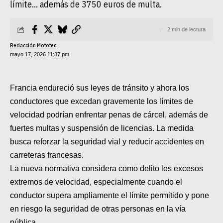
límite... además de 3750 euros de multa.
SUPERCROSS
CROSS COUNTRY
2 min de lectura
Redacción Mototec
MOTOS ACUÁTICAS
mayo 17, 2026 11:37 pm
NOTICIAS
Francia endureció sus leyes de tránsito y ahora los
INTERNACIONALES
conductores que excedan gravemente los límites de
velocidad podrían enfrentar penas de cárcel, además de
NACIONALES
fuertes multas y suspensión de licencias. La medida
MOBIL
busca reforzar la seguridad vial y reducir accidentes en
carreteras francesas.
PLANES
La nueva normativa considera como delito los excesos
extremos de velocidad, especialmente cuando el
GUÍA DE PRECIOS
conductor supera ampliamente el límite permitido y pone
MOTOS HONDA PERÚ
en riesgo la seguridad de otras personas en la vía
pública.