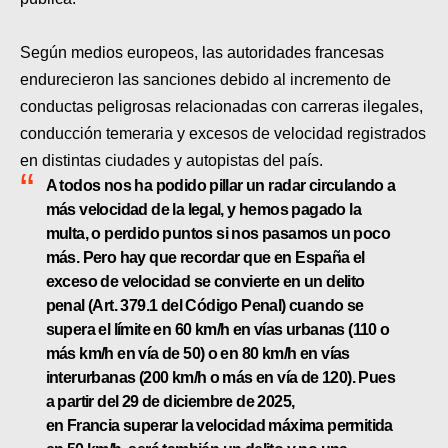
MOTOS HERO PERÚ
MOTOS ZONTES PERÚ
Según medios europeos, las autoridades francesas
endurecieron las sanciones debido al incremento de
MOTOS HAOJUE PERÚ
conductas peligrosas relacionadas con carreras ilegales,
conducción temeraria y excesos de velocidad registrados
MOTOS BENELLI PERÚ
en distintas ciudades y autopistas del país.
MOTOS ZONGSHEN PERÚ
A todos nos ha podido pillar un
radar
circulando a
más velocidad de la legal, y hemos pagado la
multa, o perdido
puntos
si nos pasamos un poco
más. Pero hay que recordar que
en España
el
exceso de velocidad se convierte en un
delito
penal
(Art. 379.1 del Código Penal) cuando se
supera el límite en
60 km/h
en vías urbanas (110 o
más km/h en vía de 50) o en
80 km/h
en vías
interurbanas (200 km/h o más en vía de 120). Pues
a partir del 29 de
diciembre
de
2025
,
en
Francia
superar la
velocidad
máxima
permitida