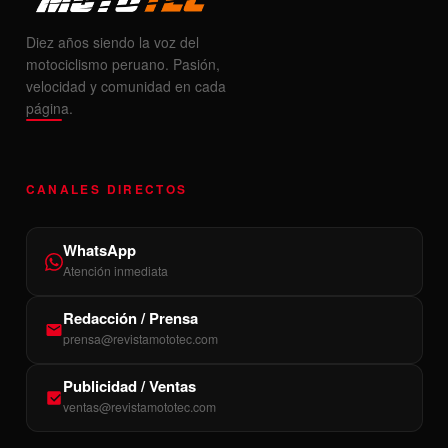
Diez años siendo la voz del
motociclismo peruano. Pasión,
velocidad y comunidad en cada
página.
CANALES DIRECTOS
WhatsApp
Atención inmediata
Redacción / Prensa
prensa@revistamototec.com
Publicidad / Ventas
ventas@revistamototec.com