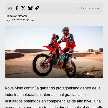
SUPERCROSS
2 min de lectura
CROSS COUNTRY
Redacción Mototec
mayo 17, 2026 11:33 pm
MOTOS ACUÁTICAS
NOTICIAS
INTERNACIONALES
NACIONALES
MOBIL
PLANES
Kove Moto continúa ganando protagonismo dentro de la
GUÍA DE PRECIOS
industria motociclista internacional gracias a los
MOTOS HONDA PERÚ
resultados obtenidos en competencias de alto nivel, una
experiencia que ahora traslada directamente al desarrollo