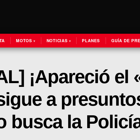
TA
MOTOS
NOTICIAS
PLANES
GUÍA DE PR
] ¡Apareció el
igue a presunto
o busca la Policí