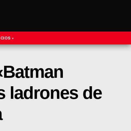
ECIOS
 «Batman
s ladrones de
a