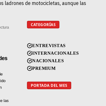
tos ladrones de motocicletas, aunque las
CATEGORÍAS
ectura
ENTREVISTAS
INTERNACIONALES
des
NACIONALES
PREMIUM
de
ido
PORTADA DEL MES
n
e las