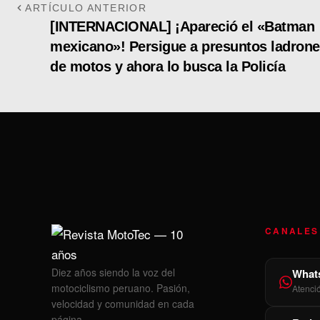
ARTÍCULO ANTERIOR
[INTERNACIONAL] ¡Apareció el «Batman
mexicano»! Persigue a presuntos ladron
de motos y ahora lo busca la Policía
CANALES
Diez años siendo la voz del
What
motociclismo peruano. Pasión,
Atenci
velocidad y comunidad en cada
página.