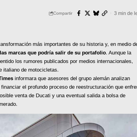
3 min de l
Compartir
ransformación más importantes de su historia y, en medio d
as marcas que podría salir de su portafolio
. Aunque la
tido los rumores publicados por medios internacionales,
e italiano de motocicletas.
 Times
informara que asesores del grupo alemán analizan
 financiar el profundo proceso de reestructuración que enfre
osible venta de Ducati y una eventual salida a bolsa de
omerado.