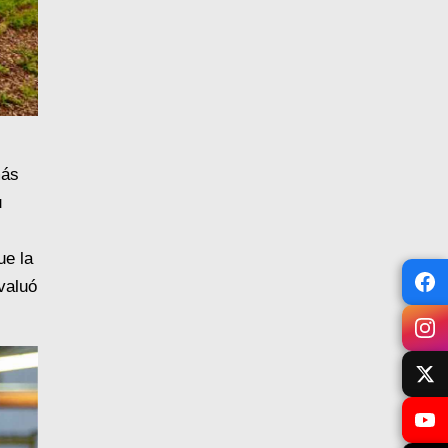
más
u
ue la
valuó