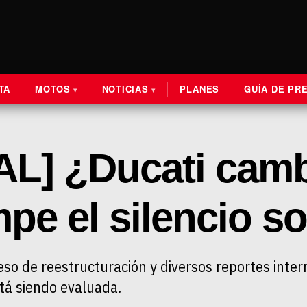
TA
MOTOS
NOTICIAS
PLANES
GUÍA DE PR
L] ¿Ducati camb
e el silencio so
so de reestructuración y diversos reportes intern
tá siendo evaluada.