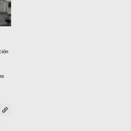
ción
es