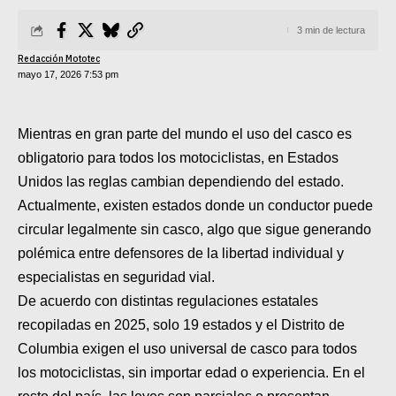
SUPERCROSS
3 min de lectura
CROSS COUNTRY
Redacción Mototec
mayo 17, 2026 7:53 pm
MOTOS ACUÁTICAS
NOTICIAS
Mientras en gran parte del mundo el uso del casco es
obligatorio para todos los motociclistas, en Estados
INTERNACIONALES
Unidos las reglas cambian dependiendo del estado.
Actualmente, existen estados donde un conductor puede
NACIONALES
circular legalmente sin casco, algo que sigue generando
MOBIL
polémica entre defensores de la libertad individual y
especialistas en seguridad vial.
PLANES
De acuerdo con distintas regulaciones estatales
recopiladas en 2025, solo 19 estados y el Distrito de
GUÍA DE PRECIOS
Columbia exigen el uso universal de casco para todos
MOTOS HONDA PERÚ
los motociclistas, sin importar edad o experiencia. En el