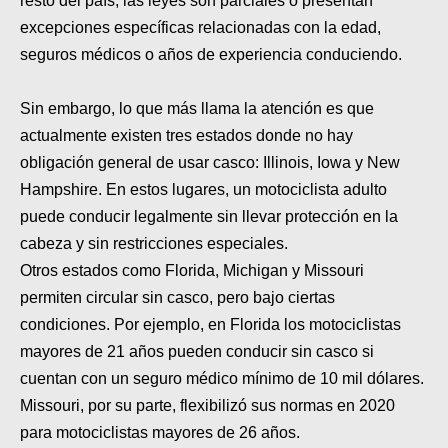
resto del país, las leyes son parciales o presentan
MOTOS HERO PERÚ
excepciones específicas relacionadas con la edad,
MOTOS ZONTES PERÚ
seguros médicos o años de experiencia conduciendo.
MOTOS HAOJUE PERÚ
Sin embargo, lo que más llama la atención es que
actualmente existen tres estados donde no hay
MOTOS BENELLI PERÚ
obligación general de usar casco: Illinois, Iowa y New
MOTOS ZONGSHEN PERÚ
Hampshire. En estos lugares, un motociclista adulto
puede conducir legalmente sin llevar protección en la
cabeza y sin restricciones especiales.
Otros estados como Florida, Michigan y Missouri
permiten circular sin casco, pero bajo ciertas
condiciones. Por ejemplo, en Florida los motociclistas
mayores de 21 años pueden conducir sin casco si
cuentan con un seguro médico mínimo de 10 mil dólares.
Missouri, por su parte, flexibilizó sus normas en 2020
para motociclistas mayores de 26 años.