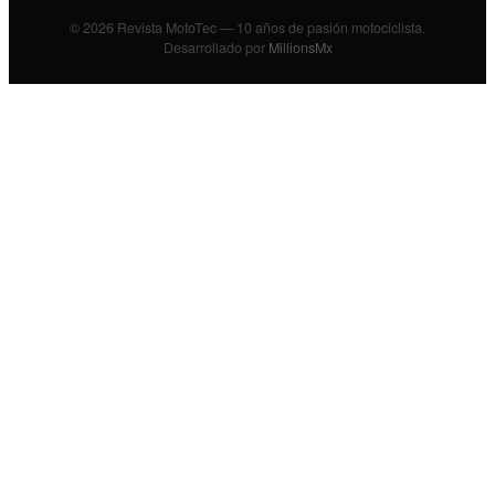
© 2026 Revista MotoTec — 10 años de pasión motociclista.
Desarrollado por
MillionsMx