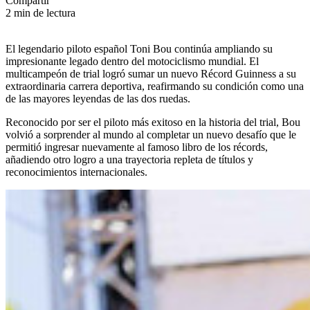
Compartir
CROSS COUNTRY
2 min de lectura
MOTOS ACUÁTICAS
El legendario piloto español Toni Bou continúa ampliando su
impresionante legado dentro del motociclismo mundial. El
NOTICIAS
multicampeón de trial logró sumar un nuevo Récord Guinness a su
extraordinaria carrera deportiva, reafirmando su condición como una
INTERNACIONALES
de las mayores leyendas de las dos ruedas.
NACIONALES
Reconocido por ser el piloto más exitoso en la historia del trial, Bou
volvió a sorprender al mundo al completar un nuevo desafío que le
MOBIL
permitió ingresar nuevamente al famoso libro de los récords,
añadiendo otro logro a una trayectoria repleta de títulos y
PLANES
reconocimientos internacionales.
GUÍA DE PRECIOS
MOTOS HONDA PERÚ
MOTOS HERO PERÚ
MOTOS ZONTES PERÚ
MOTOS HAOJUE PERÚ