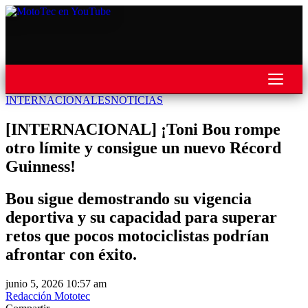
INTERNACIONALES
NOTICIAS
REVISTA
[INTERNACIONAL] ¡Toni Bou rompe
MOTOS
otro límite y consigue un nuevo Récord
Guinness!
MOTOVELOCIDAD
MOTOGP
Bou sigue demostrando su vigencia
deportiva y su capacidad para superar
MOTOCROSS
retos que pocos motociclistas podrían
MINICROSS
afrontar con éxito.
HARD ENDURO
junio 5, 2026 10:57 am
SUPERCROSS
Redacción Mototec