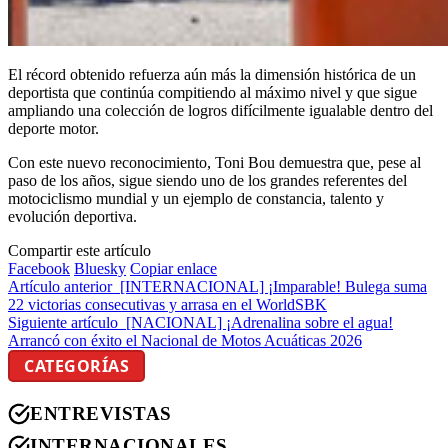
El récord obtenido refuerza aún más la dimensión histórica de un
deportista que continúa compitiendo al máximo nivel y que sigue
ampliando una colección de logros difícilmente igualable dentro del
deporte motor.
Con este nuevo reconocimiento, Toni Bou demuestra que, pese al
paso de los años, sigue siendo uno de los grandes referentes del
motociclismo mundial y un ejemplo de constancia, talento y
evolución deportiva.
Compartir este artículo
Facebook
Bluesky
Copiar enlace
Artículo anterior
[INTERNACIONAL] ¡Imparable! Bulega suma
22 victorias consecutivas y arrasa en el WorldSBK
Siguiente artículo
[NACIONAL] ¡Adrenalina sobre el agua!
Arrancó con éxito el Nacional de Motos Acuáticas 2026
CATEGORÍAS
ENTREVISTAS
INTERNACIONALES