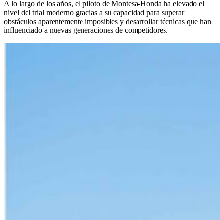
A lo largo de los años, el piloto de Montesa-Honda ha elevado el
nivel del trial moderno gracias a su capacidad para superar
obstáculos aparentemente imposibles y desarrollar técnicas que han
influenciado a nuevas generaciones de competidores.