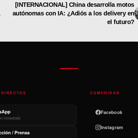
[INTERNACIONAL] China desarrolla motos
a
autónomas con IA: ¿Adiós a los delivery en
el futuro?
 DIRECTOS
COMUNIDAD
sApp
Facebook
ón inmediata
Instagram
ción / Prensa