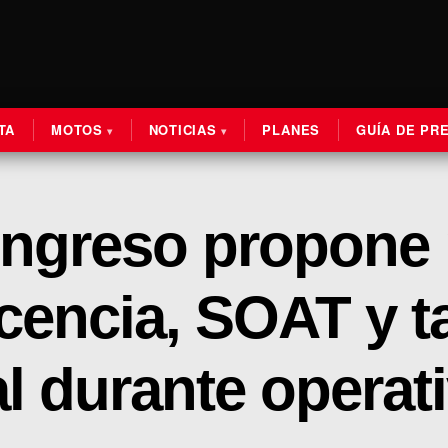
TA
MOTOS
NOTICIAS
PLANES
GUÍA DE PR
ngreso propone 
cencia, SOAT y ta
al durante operat