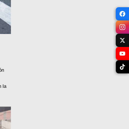
ón
 la