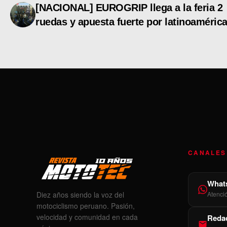
[NACIONAL] EUROGRIP llega a la feria 2
ruedas y apuesta fuerte por latinoaméric
CANALES
What
Diez años siendo la voz del
Atenci
motociclismo peruano. Pasión,
velocidad y comunidad en cada
Redac