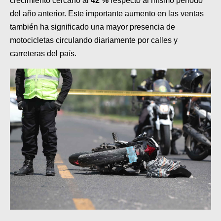
crecimiento cercano al
42 %
respecto al mismo periodo
MOTOS HERO PERÚ
del año anterior. Este importante aumento en las ventas
MOTOS ZONTES PERÚ
también ha significado una mayor presencia de
motocicletas circulando diariamente por calles y
MOTOS HAOJUE PERÚ
carreteras del país.
MOTOS BENELLI PERÚ
MOTOS ZONGSHEN PERÚ