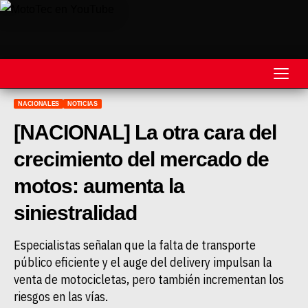
NACIONALES
NOTICIAS
REVISTA
[NACIONAL] La otra cara del
MOTOS
crecimiento del mercado de
MOTOVELOCIDAD
motos: aumenta la
MOTOGP
siniestralidad
MOTOCROSS
Especialistas señalan que la falta de transporte
público eficiente y el auge del delivery impulsan la
MINICROSS
venta de motocicletas, pero también incrementan los
HARD ENDURO
riesgos en las vías.