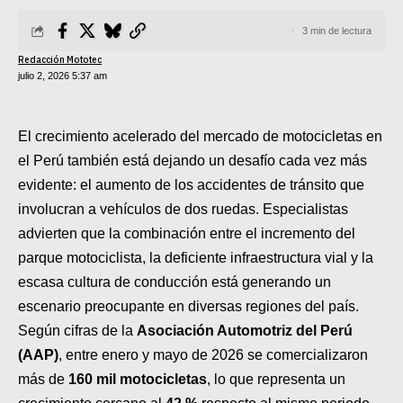
SUPERCROSS
3 min de lectura
CROSS COUNTRY
Redacción Mototec
julio 2, 2026 5:37 am
MOTOS ACUÁTICAS
NOTICIAS
El crecimiento acelerado del mercado de motocicletas en
el Perú también está dejando un desafío cada vez más
INTERNACIONALES
evidente: el aumento de los accidentes de tránsito que
involucran a vehículos de dos ruedas. Especialistas
NACIONALES
advierten que la combinación entre el incremento del
MOBIL
parque motociclista, la deficiente infraestructura vial y la
escasa cultura de conducción está generando un
PLANES
escenario preocupante en diversas regiones del país.
Según cifras de la
Asociación Automotriz del Perú
GUÍA DE PRECIOS
(AAP)
, entre enero y mayo de 2026 se comercializaron
MOTOS HONDA PERÚ
más de
160 mil motocicletas
, lo que representa un