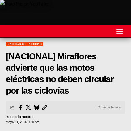
NACIONALES
NOTICIAS
REVISTA
[NACIONAL] Miraflores
MOTOS
advierte que las motos
MOTOVELOCIDAD
eléctricas no deben circular
MOTOGP
por las ciclovías
MOTOCROSS
2 min de lectura
MINICROSS
Redacción Mototec
mayo 31, 2026 9:30 pm
HARD ENDURO