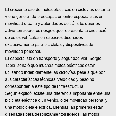
SUPERCROSS
El creciente uso de motos eléctricas en ciclovías de Lima
CROSS COUNTRY
viene generando preocupación entre especialistas en
movilidad urbana y autoridades de tránsito, quienes
MOTOS ACUÁTICAS
advierten sobre los riesgos que representa la circulación
de estos vehículos en espacios diseñados
NOTICIAS
exclusivamente para bicicletas y dispositivos de
INTERNACIONALES
movilidad personal.
El especialista en transporte y seguridad vial, Sergio
NACIONALES
Tapia, señaló que muchas motos eléctricas están
MOBIL
utilizando indebidamente las ciclovías, pese a que por
sus características técnicas, velocidad y peso no
PLANES
corresponden a este tipo de infraestructura.
Según explicó, existe una diferencia importante entre una
GUÍA DE PRECIOS
bicicleta eléctrica o un vehículo de movilidad personal y
MOTOS HONDA PERÚ
una motocicleta eléctrica. Mientras las primeras están
diseñadas para desplazamientos ligeros, las motos