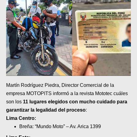
MOTOS HERO PERÚ
MOTOS ZONTES PERÚ
MOTOS HAOJUE PERÚ
MOTOS BENELLI PERÚ
MOTOS ZONGSHEN PERÚ
Martín Rodríguez Piedra, Director Comercial de la
empresa MOTOPITS informó a la revista Mototec cuáles
son los
11 lugares elegidos con mucho cuidado para
garantizar la legalidad del proceso
:
Lima Centro:
Breña: “Mundo Moto” – Av. Arica 1399