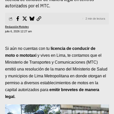
SUPERCROSS
autorizados por el MTC.
CROSS COUNTRY
2 min de lectura
MOTOS ACUÁTICAS
Redacción Mototec
julio 6, 2026 12:27 am
NOTICIAS
Si aún no cuentas con tu
licencia de conducir de
INTERNACIONALES
moto o mototaxi
y vives en Lima, te contamos que el
NACIONALES
Ministerio de Transportes y Comunicaciones (MTC)
emitió una resolución de la mano del Ministerio de Salud
MOBIL
y municipios de Lima Metropolitana en donde otorgan el
PLANES
permiso a diversos establecimientos de motos en la
capital autorizados para
emitir brevetes de manera
GUÍA DE PRECIOS
legal.
MOTOS HONDA PERÚ