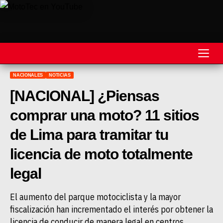
NACIONALES
NOTICIAS
REVISTA
[NACIONAL] ¿Piensas
MOTOS
comprar una moto? 11 sitios
MOTOVELOCIDAD
de Lima para tramitar tu
MOTOGP
licencia de moto totalmente
MOTOCROSS
legal
MINICROSS
El aumento del parque motociclista y la mayor
fiscalización han incrementado el interés por obtener la
HARD ENDURO
licencia de conducir de manera legal en centros