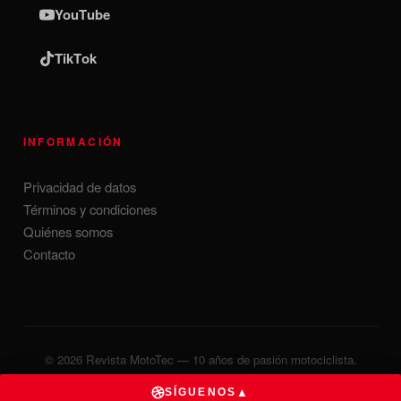
YouTube
TikTok
INFORMACIÓN
Privacidad de datos
Términos y condiciones
Quiénes somos
Contacto
© 2026 Revista MotoTec — 10 años de pasión motociclista.
Desarrollado por
MillionsMx
▲
SÍGUENOS