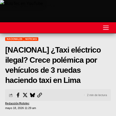
NACIONALES
NOTICIAS
REVISTA
[NACIONAL] ¿Taxi eléctrico
MOTOS
ilegal? Crece polémica por
MOTOVELOCIDAD
vehículos de 3 ruedas
MOTOGP
haciendo taxi en Lima
MOTOCROSS
2 min de lectura
MINICROSS
Redacción Mototec
mayo 18, 2026 11:29 am
HARD ENDURO