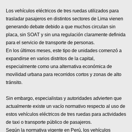
SUPERCROSS
Los vehículos eléctricos de tres ruedas utilizados para
CROSS COUNTRY
trasladar pasajeros en distintos sectores de Lima vienen
generando debate debido a que muchos circulan sin
MOTOS ACUÁTICAS
placa, sin SOAT y sin una regulación claramente definida
para el servicio de transporte de personas.
NOTICIAS
En los últimos meses, este tipo de unidades comenzó a
INTERNACIONALES
expandirse en varios distritos de la capital,
especialmente como una alternativa económica de
NACIONALES
movilidad urbana para recorridos cortos y zonas de alto
MOBIL
tránsito.
PLANES
Sin embargo, especialistas y autoridades advierten que
actualmente existe un vacío normativo respecto al uso de
GUÍA DE PRECIOS
estos vehículos eléctricos de tres ruedas para actividades
MOTOS HONDA PERÚ
de taxi o transporte público de pasajeros.
Según la normativa vigente en Perú, los vehículos