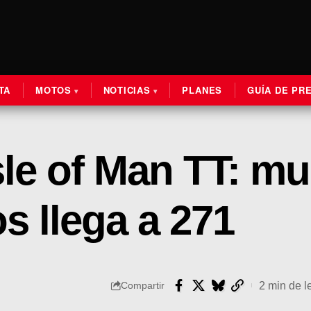
TA
MOTOS
NOTICIAS
PLANES
GUÍA DE PR
sle of Man TT: mue
os llega a 271
2 min de l
Compartir