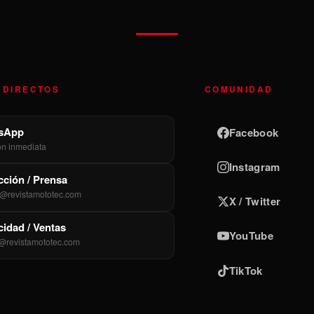
 DIRECTOS
COMUNIDAD
sApp
Facebook
ón inmediata
Instagram
ción / Prensa
@revistamototec.com
X / Twitter
cidad / Ventas
YouTube
@revistamototec.com
TikTok