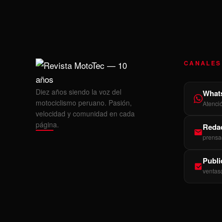
CANALES
Diez años siendo la voz del
What
motociclismo peruano. Pasión,
Atenci
velocidad y comunidad en cada
página.
Redac
prensa
Publi
ventas