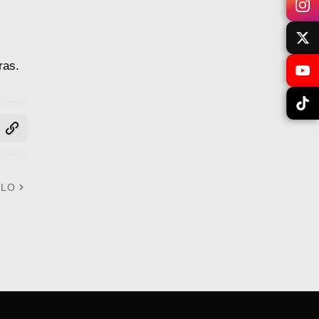
ras.
ULO