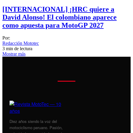
[INTERNACIONAL] ¡HRC quiere a
David Alonso! El colombiano aparece
como apuesta para MotoGP 2027
Por:
Redacción Mototec
3 min de lectura
Mostrar más
Diez años siendo la voz del
motociclismo peruano. Pasión,