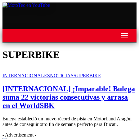
REVISTA
SUPERBIKE
MOTOS
MOTOVELOCIDAD
INTERNACIONALES
NOTICIAS
SUPERBIKE
MOTOGP
[INTERNACIONAL] ¡Imparable! Bulega
suma 22 victorias consecutivas y arrasa
MOTOCROSS
en el WorldSBK
MINICROSS
Bulega estableció un nuevo récord de pista en MotorLand Aragón
HARD ENDURO
antes de conseguir otro fin de semana perfecto para Ducati.
SUPERCROSS
- Advertisement -