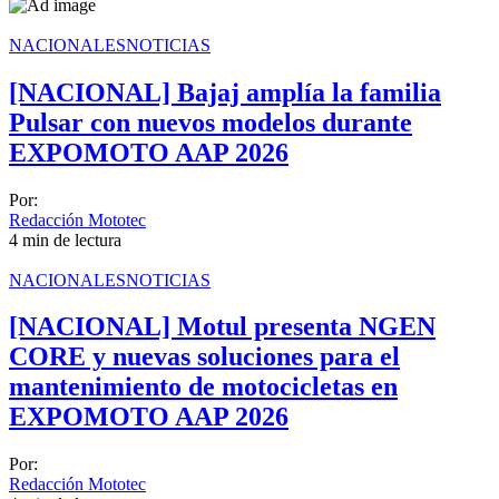
CROSS COUNTRY
NACIONALES
NOTICIAS
MOTOS ACUÁTICAS
[NACIONAL] Bajaj amplía la familia
NOTICIAS
Pulsar con nuevos modelos durante
INTERNACIONALES
EXPOMOTO AAP 2026
NACIONALES
Por:
Redacción Mototec
MOBIL
4 min de lectura
PLANES
NACIONALES
NOTICIAS
GUÍA DE PRECIOS
[NACIONAL] Motul presenta NGEN
CORE y nuevas soluciones para el
MOTOS HONDA PERÚ
mantenimiento de motocicletas en
MOTOS HERO PERÚ
EXPOMOTO AAP 2026
MOTOS ZONTES PERÚ
Por:
MOTOS HAOJUE PERÚ
Redacción Mototec