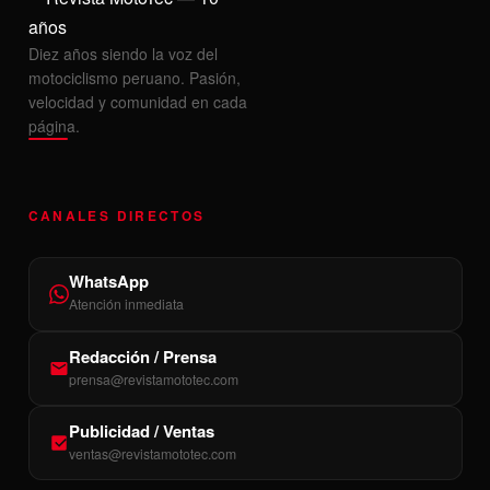
Diez años siendo la voz del
motociclismo peruano. Pasión,
velocidad y comunidad en cada
página.
CANALES DIRECTOS
WhatsApp
Atención inmediata
Redacción / Prensa
prensa@revistamototec.com
Publicidad / Ventas
ventas@revistamototec.com