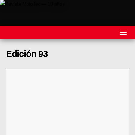
REVISTA
Edición 93
MOTOS
MOTOVELOCIDAD
MOTOGP
MOTOCROSS
MINICROSS
HARD ENDURO