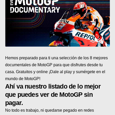
SUPERCROSS
CROSS COUNTRY
MOTOS ACUÁTICAS
NOTICIAS
INTERNACIONALES
Hemos preparado para ti una selección de los 8 mejores
NACIONALES
documentales de MotoGP para que disfrutes desde tu
casa. Gratuitos y online ¡Dale al play y sumérgete en el
MOBIL
mundo de MotoGP!
PLANES
Ahí va nuestro listado de lo mejor
que puedes ver de MotoGP sin
GUÍA DE PRECIOS
pagar.
MOTOS HONDA PERÚ
No todo es trabajo, ni quedarse pegado en redes