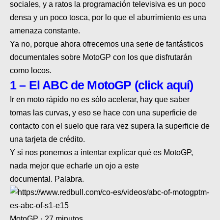
sociales
, y a ratos la programación televisiva es un poco
MOTOS HERO PERÚ
densa y un poco tosca, por lo que
el aburrimiento es una
MOTOS ZONTES PERÚ
amenaza constante
.
Ya no,
porque ahora ofrecemos una serie de fantásticos
MOTOS HAOJUE PERÚ
documentales sobre MotoGP con los que disfrutarán
MOTOS BENELLI PERÚ
como locos
.
1 – El ABC de MotoGP (click aquí)
MOTOS ZONGSHEN PERÚ
Ir en moto rápido no es sólo acelerar, hay que saber
tomas las curvas
, y eso se hace con una superficie de
contacto con el suelo que rara vez supera la
superficie de
una tarjeta de crédito
.
Y si nos ponemos a
intentar explicar qué es MotoGP
,
nada mejor que echarle un ojo a este
documental.
Palabra
.
MotoGP · 27 minutos