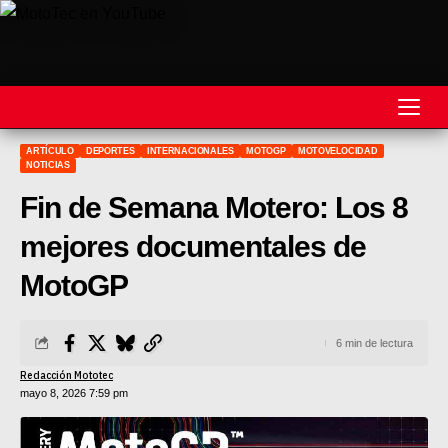
ARTÍCULO
DEPORTES
INTERNACIONALES
MOTOGP
MOTOVELOCIDAD
REVISTA
NOTICIAS
Fin de Semana Motero: Los 8
MOTOS
mejores documentales de
MOTOVELOCIDAD
MotoGP
MOTOGP
MOTOCROSS
6 min de lectura
Redacción Mototec
MINICROSS
mayo 8, 2026 7:59 pm
HARD ENDURO